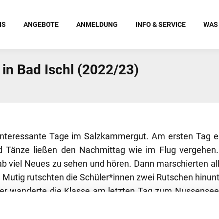
NS
ANGEBOTE
ANMELDUNG
INFO & SERVICE
WAS
 in Bad Ischl (2022/23)
d interessante Tage im Salzkammergut. Am ersten Tag e
und Tänze ließen den Nachmittag wie im Flug vergehen.
 viel Neues zu sehen und hören. Dann marschierten alle
 Mutig rutschten die Schüler*innen zwei Rutschen hinunt
er wanderte die Klasse am letzten Tag zum Nussensee
s verdient.