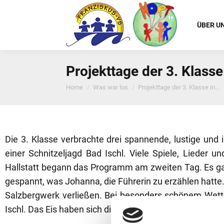
ÜBER U
Projekttage der 3. Klasse
You are here:
Home
Was war los
Projekttage der 3. Klasse in…
Die 3. Klasse verbrachte drei spannende, lustige un
einer Schnitzeljagd Bad Ischl. Viele Spiele, Lieder 
Hallstatt begann das Programm am zweiten Tag. Es gab
gespannt, was Johanna, die Führerin zu erzählen hatte.
Salzbergwerk verließen. Bei besonders schönem Wett
Ischl. Das Eis haben sich die fleißigen Wanderer mehr al