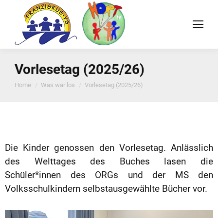
Vorlesetag (2025/26)
You are here:
Home
Was war los
Vorlesetag (2025/26)
Die Kinder genossen den Vorlesetag. Anlässlich
des Welttages des Buches
lasen
die
Schüler*innen
des ORGs
und der MS den
Volksschulkindern selbstausgewählte Bücher vor.