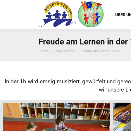
ÜBER U
Freude am Lernen in der
You are here:
Home
Was war los
Freude am Lernen in der…
In der 1b wird emsig musiziert, gewürfelt und ger
wir unsere L