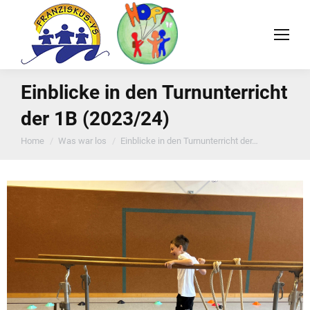
Einblicke in den Turnunterricht
der 1B (2023/24)
You are here:
Home
Was war los
Einblicke in den Turnunterricht der…