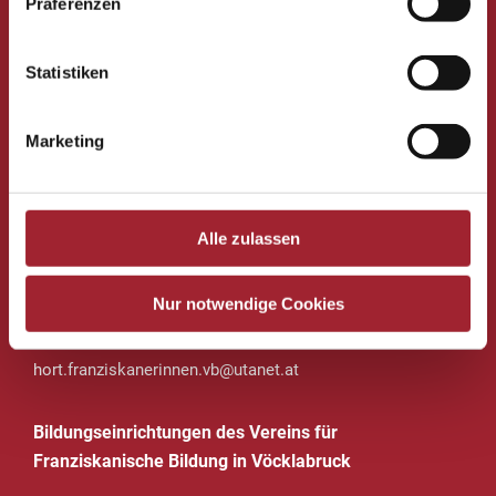
Präferenzen
Krankmeldung
: über SchoolFox
Tel. Sekretariat: 07672 72680-43
Statistiken
Sekretariatszeiten: 07:00 – 12:00 Uhr
E-Mail:
s417521@schule-ooe.at
Marketing
Impressum
/
Datenschutz
Hort des Vereins für Franziskanische Bildung
Alle zulassen
Dr. Alois Scherer-Straße 2
4840 Vöcklabruck
Nur notwendige Cookies
+43 676 88348 1771
hort.franziskanerinnen.vb@utanet.at
Bildungseinrichtungen des Vereins für
Franziskanische Bildung in Vöcklabruck