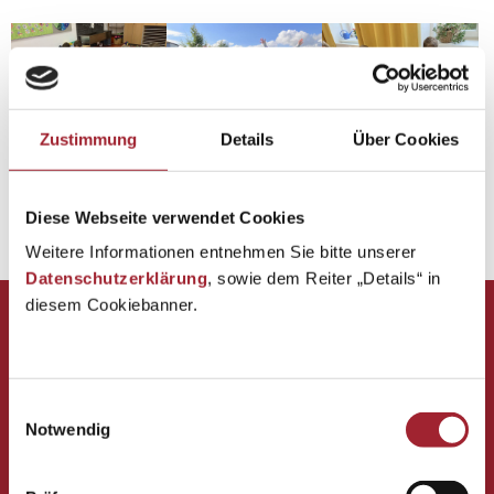
Zustimmung
Details
Über Cookies
Diese Webseite verwendet Cookies
Zurück zur Übersicht
Weitere Informationen entnehmen Sie bitte unserer
Datenschutzerklärung
, sowie dem Reiter „Details“ in
diesem Cookiebanner.
Private Volksschule Vöcklabruck des Vereins für
Franziskanische Bildung
Einwilligungsauswahl
Notwendig
Graben 13, 4840 Vöcklabruck
Tel. Direktion: 07672 72680-20
Tel. Lehrerzimmer: 07672 72680-21