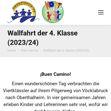
Wallfahrt der 4. Klasse
(2023/24)
You are here:
Home
Was war los
Wallfahrt der 4. Klasse (2023/24)
¡Buen Camino!
Einen wunderschönen Tag verbrachten die
Viertklässler auf ihrem Pilgerweg von Vöcklabruck
nach Oberthalheim. In vier gemeinsamen Jahren
erleben Kinder und Lehrerinnen sehr viel, wofür wir