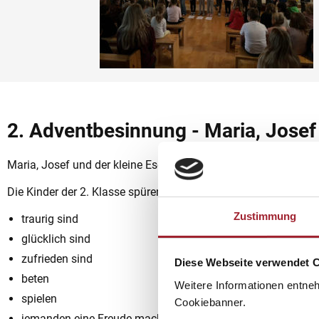
2. Adventbesinnung - Maria, Josef 
Maria, Josef und der kleine Esel machten sich gemeinsam auf
Die Kinder der 2. Klasse spüren auch diese große Liebe Gottes
Zustimmung
traurig sind
glücklich sind
zufrieden sind
Diese Webseite verwendet 
beten
Weitere Informationen entne
spielen
Cookiebanner.
jemanden eine Freude machen