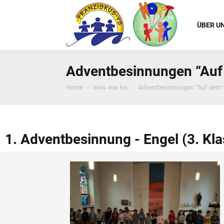
ÜBER U
Adventbesinnungen “Auf
You are here:
Home
Was war los
Adventbesinnungen “Auf dem
1. Adventbesinnung - Engel (3. Kla