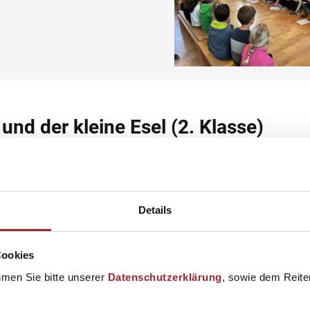
und der kleine Esel (2. Klasse)
 den Weg nach Betlehem. Dabei wurden sie von einem Engel Got
, wenn sie
Details
Cookies
hmen Sie bitte unserer
Datenschutzerklärung
, sowie dem Reiter